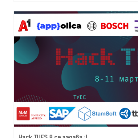
Hack TUES 9 се задава :)