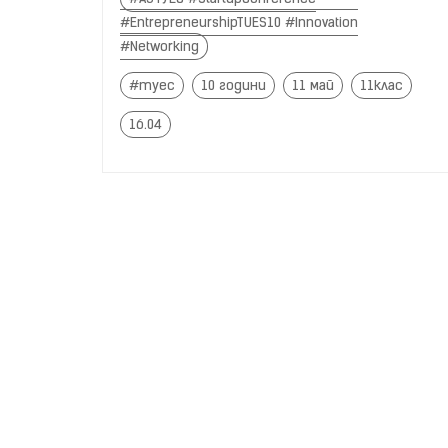
#EntrepreneurshipTUES10 #Innovation
#Networking
#туес
10 години
11 май
11клас
16.04