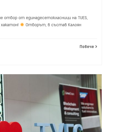
ме отбор от единадесетокласници на TUES,
 хакатон!
Отборът, в състав Калоян
Повече