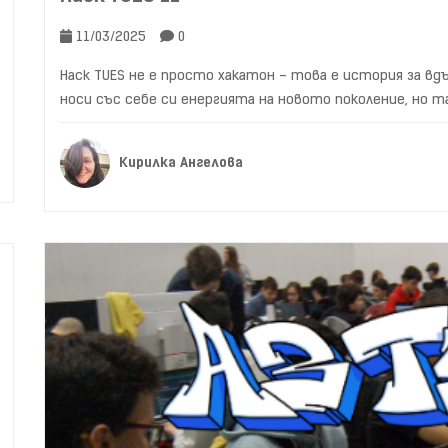
11/03/2025
0
Hack TUES не е просто хакатон – това е история за вд
носи със себе си енергията на новото поколение, но та
Кирилка Ангелова