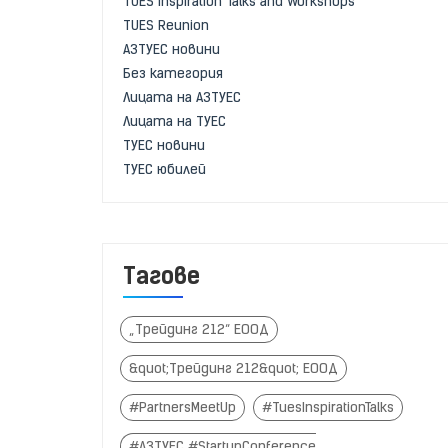
TUES Inspiration Talks and Workshops
TUES Reunion
АЗТУЕС новини
Без категория
Лицата на АЗТУЕС
Лицата на ТУЕС
ТУЕС новини
ТУЕС юбилей
Тагове
„Трейдинг 212“ ЕООД
&quot;Трейдинг 212&quot; ЕООД
#PartnersMeetUp
#TuesInspirationTalks
#АЗТУЕС #StartupConference