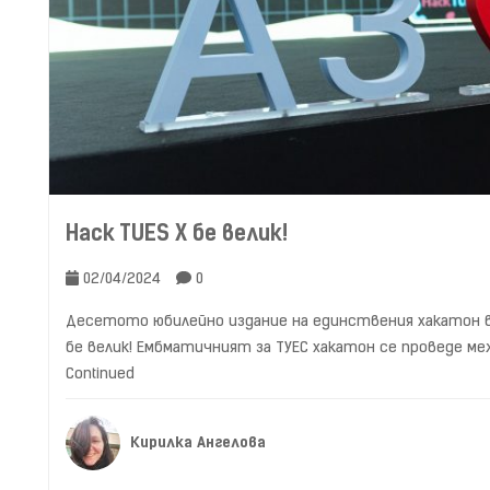
Hack TUES X бе велик!
02/04/2024
0
Десетото юбилейно издание на единствения хакатон в 
бе велик! Ембматичният за ТУЕС хакатон се проведе ме
Continued
Кирилка Ангелова