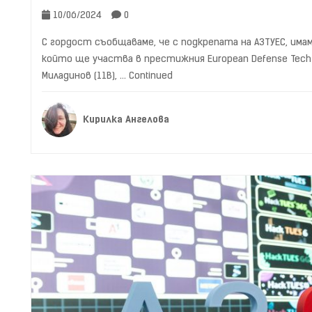
10/06/2024
0
С гордост съобщаваме, че с подкрепата на АЗТУЕС, има
който ще участва в престижния European Defense Tech
Миладинов (11В), …
Continued
Кирилка Ангелова