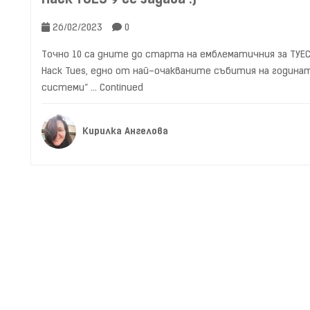
26/02/2023
0
Точно 10 са дните до старта на емблематичния за ТУЕС
Hack Tues, едно от най–очакваните събития на година
системи” …
Continued
Кирилка Ангелова