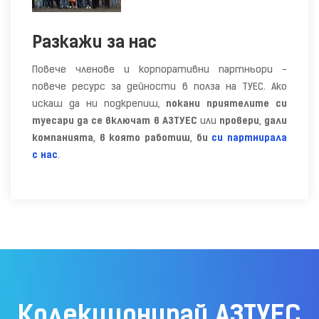
Разкажи за нас
Повече членове и корпоративни партньори -
повече ресурс за дейности в полза на ТУЕС. Ако
искаш да ни подкрепиш,
покани
приятелите си
туесари да се включат в АЗТУЕС
или
провери, дали
компанията, в която работиш, би
си партнирала
с нас
.
Колекционирай АЗТУЕС