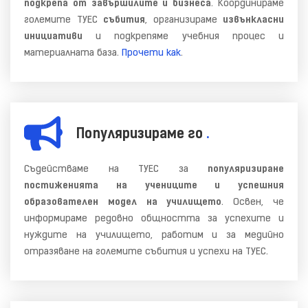
подкрепа от завършилите и бизнеса
. Координираме
големите ТУЕС
събития
, организираме
извънкласни
инициативи
и подкрепяме учебния процес и
материалната база.
Прочети как
.
Популяризираме го
.
Съдействаме на ТУЕС за
популяризиране
постиженията на учениците и успешния
образователен модел на училището
. Освен, че
информираме редовно общността за успехите и
нуждите на училището, работим и за медийно
отразяване на големите събития и успехи на ТУЕС.