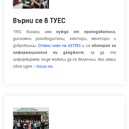
Върни се в ТУЕС
ТУЕС винаги има
нужда от преподаватели
,
дипломни ръководители, лектори, ментори и
доброволци.
Стани член на АЗТУЕС
и се
абонирай за
информационния ни дайджест
, за да те
информираме, къде можеш да се включиш. Ако имаш
своя идея -
пиши ни
.