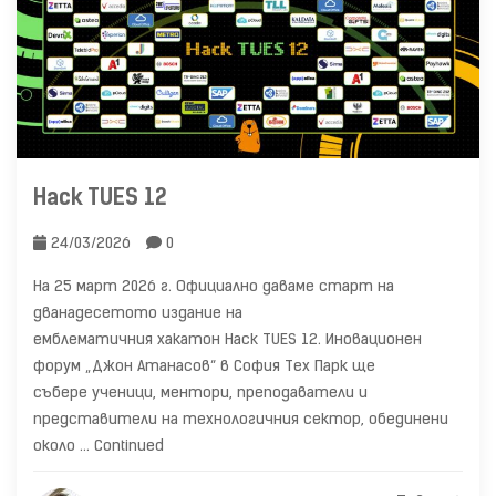
Hack TUES 12
24/03/2026
0
На 25 март 2026 г. Официално даваме старт на
дванадесетото издание на
емблематичния хакатон Hack TUES 12. Иновационен
форум „Джон Атанасов“ в София Тех Парк ще
събере ученици, ментори, преподаватели и
представители на технологичния сектор, обединени
около …
Continued