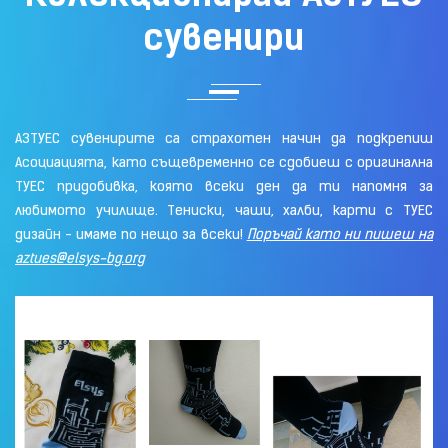
сувенири
АЗТУЕС сувенирите са страхотен начин да подкрепиш
Асоциацията, като същевременно се сдобиеш с оригинална
ТУЕС придобивка, която всеки ден да ти напомня за
любимото училище. Тениски, чаши, халби, карти с ТУЕС
дизайн - имаме по нещо за всеки!
Поръчай като ни пишеш на
aztues@elsys-bg.org