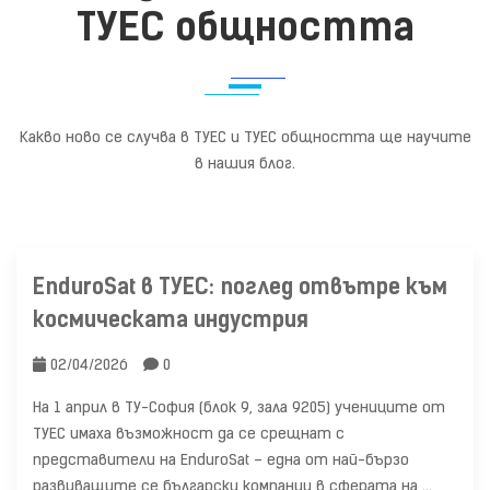
ТУЕС общността
Какво ново се случва в ТУЕС и ТУЕС общността ще научите
в нашия блог.
EnduroSat в ТУЕС: поглед отвътре към
космическата индустрия
02/04/2026
0
На 1 април в ТУ-София (блок 9, зала 9205) учениците от
ТУЕС имаха възможност да се срещнат с
представители на EnduroSat – една от най-бързо
развиващите се български компании в сферата на …