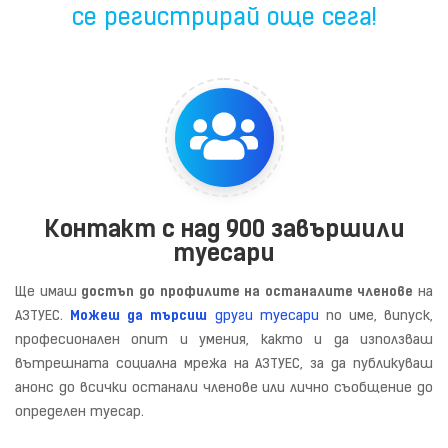
се
регистрирай още сега
!
Контакт с над 900 завършили
туесари
Ще имаш
достъп до профилите на останалите членове
на
АЗТУЕС.
Можеш да търсиш
други туесари
по име, випуск,
професионален опит и умения, както и да използваш
вътрешната социална мрежа на АЗТУЕС, за да публикуваш
анонс до всички останали членове или лично съобщение до
определен туесар.