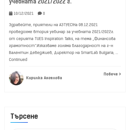
учебната 2021/2022 г.
10/12/2021
0
Здравейте, приятели на АЗТУЕС!На 08.12.2021
проведохме втория уебинар за учебната 2021/2022г.
от серията TUES Inspiration Talks, на тема „Финансова
грамотност“.Изказваме голяма благодарност на г-н
Валентин Деведжиев, Директор на SmartLab Bulgaria, …
Continued
Повече
Кирилка Ангелова
Търсене