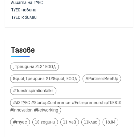
Лицата на ТУЕС
ТУЕС новини
ТУЕС юбилей
Тагове
„Трейдинг 212“ ЕООД
&quot;Трейдинг 212&quot; ЕООД
#PartnersMeetUp
#TuesInspirationTalks
#АЗТУЕС #StartupConference #EntrepreneurshipTUES10
#Innovation #Networking
#туес
10 години
11 май
11клас
16.04