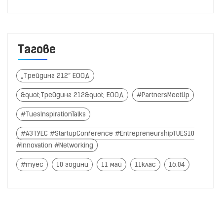
Тагове
„Трейдинг 212“ ЕООД
&quot;Трейдинг 212&quot; ЕООД
#PartnersMeetUp
#TuesInspirationTalks
#АЗТУЕС #StartupConference #EntrepreneurshipTUES10
#Innovation #Networking
#туес
10 години
11 май
11клас
16.04