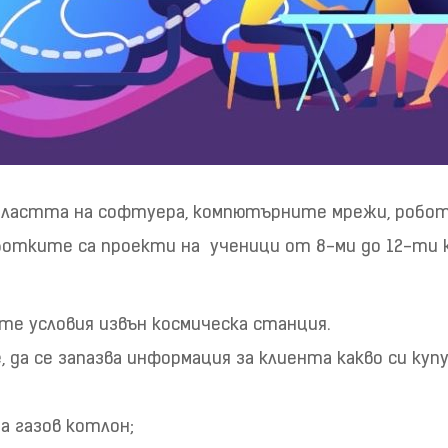
областта на софтуера, компютърните мрежи, робо
отките са проекти на ученици от 8-ми до 12-ти к
те условия извън космическа станция.
 да се запазва информация за клиента какво си купув
на газов котлон;