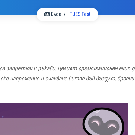
Блог
TUES Fest
 са запретнали ръкави. Целият организационен екип д
леко напрежение и очакване витае във въздуха, броен