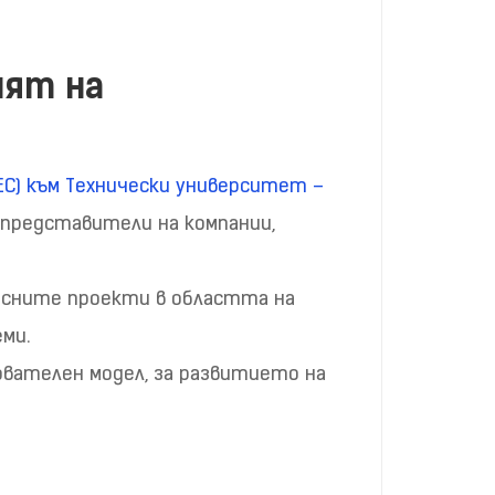
енят на
ЕС) към Технически университет –
 представители на компании,
ресните проекти в областта на
ми.
вателен модел, за развитието на