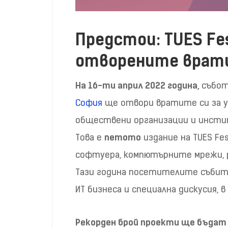
Предстои:
TUES Fes
отворените врати
На 16-ти април 2022 година,
събот
София
ще отвори вратите си за у
обществени организации и инсти
Това е
петото
издание на TUES F
софтуера, компютърните мрежи, 
Тази година посетителите събити
ИТ бизнеса и специална дискусия,
Рекорден брой проекти ще бъдат