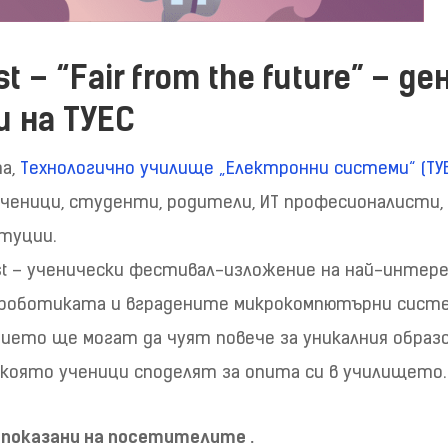
t – “Fair from the future” – д
 на ТУЕС
а,
Технологично училище „Електронни системи“ (ТУ
ченици, студенти, родители, ИТ професионалисти,
туции.
est – ученически фестивал-изложение на най-инте
роботиката и вградените микрокомпютърни систе
ето ще могат да чуят повече за уникалния образо
 в която ученици споделят за опита си в училището.
 показани на посетителите .