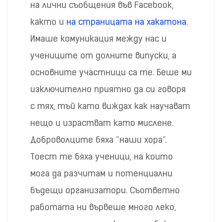
на лични съобщения във Facebook,
както и
на страницата на хакатона
.
Имаше комуникация между нас и
учениците от долните випуски, а
основните участници са те. Беше ми
изключително приятно да си говоря
с тях, тъй като виждах как научават
нещо и израстват като мислене.
Доброволците бяха “наши хора”.
Тоест те бяха ученици, на които
мога да разчитам и потенциални
бъдещи организатори. Съответно
работата ни вървеше много леко,