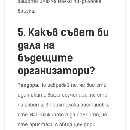
защото имахме малко по-дълбока
връзка.
5.
Какъв съвет би
дала на
бъдещите
организатори?
Теодора:
Не забравяйте, че вие сте
един екип с ваши съученици, не сте
на работа, в приятелска обстановка
сте. Най-важното е да помните, че
сте приятели с обща цел дори