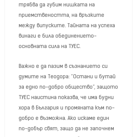
трябва да губим нишката на
приемствеността, на връзките
между випуските. Тайната на успеха
винаги е била обединението-
основната сила на ТУЕС.
Важно е да пазим в съзнанието си
думите на Теодора: “Остани и бутай
за едно по-добро общество”, защото
ТУЕС наистина показва, че има будни
хора в България и промяната към по-
добро е възможна. Ако искаме един
по-добър свят, защо да не започнем