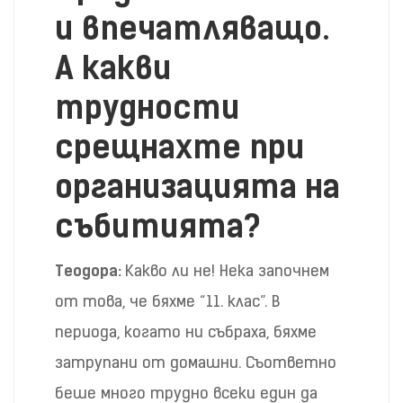
и впечатляващо.
А какви
трудности
срещнахте при
организацията на
събитията?
Теодора:
Какво ли не! Нека започнем
от това, че бяхме “11. клас”. В
периода, когато ни събраха, бяхме
затрупани от домашни. Съответно
беше много трудно всеки един да