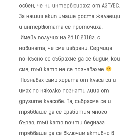
освен, че ни интервюираха от АЗТУЕС.
За нашия екип имаше доста желаещи
и интервютата се проточиха.
Имейл получих на 26.10.2018г. с
новината, че сме избрани. Седмица
по-късно се събрахме да се видим, кои
сме, тъй като не се познавахме
Познавах само хората от класа си и
имах по няколко познати лица от
другите класове. Та, събрахме се и
трябваше да се сработим много
бързо, тъй като почти веднага
трябваше да се включим активно в