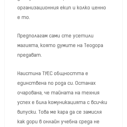
организационния екип и колко ценно
е то.
Предполагам сами сте усетили
магията, която думите на Теодора
предават.
Наистина ТУЕС общността е
единствена по рода си. Останах
очарована, че тайната на техния
успех е била комуникацията с всички
випуски. Това ме кара да се замисля
как дори в онлайн учебна среда не