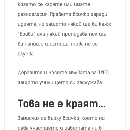
когато се карате или имате
разногласия. Правете всичко заради
идеята, не защото някой ще ви каже
“Браво” или някой преподавател ще
ви напише шестица, това не се
случва.
Дерзайте и носете мълвата за ТУЕС,
защото училището си заслужава.
Това не е краят…
Замислих се върху всичко, което ни
дава участието и работата ни в