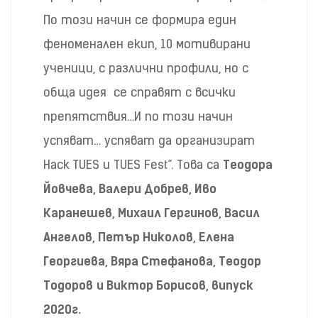
По този начин се формира един
феноменален екип, 10 мотивирани
ученици, с различни профили, но с
обща идея се справят с всички
препятствия…И по този начин
успяват… успяват да организират
Hack TUES и TUES Fest”. Това са
Теодора
Йовчева, Валери Добрев, Иво
Каранешев, Михаил Гергинов, Васил
Ангелов, Петър Николов, Елена
Георгиева, Вяра Стефанова, Теодор
Тодоров
и Виктор Борисов, випуск
2020г.