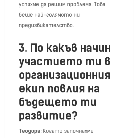
успяхме да решим проблема. Това
беше най-голямото ни
предизвикателство.
3.
По какъв начин
участието ти в
организационния
екип повлия на
бъдещето ти
развитие?
Теодора:
Когато започнахме