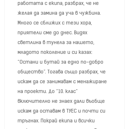
работата с екипа, разбрах, че не
желая да замина да уча в чужбина.
Много се сближих с тези хора,
приятели сме до днес. Видях
светлина в тунела за нашето,
младото поколение и си казах:
“Остани и бутай за едно по-добро
общество”. Тогава също разбрах, че
искам да се занимавам с менажиране
на проекти. До “10. клас”
включително не знаех дали въобще
искам да оставам в ТУЕС и почти си
тръгнах. Покрай екипа и всички