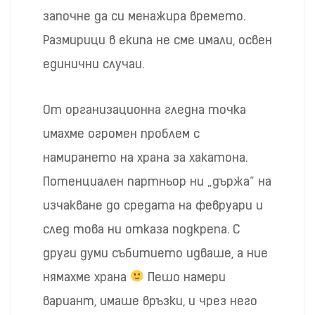
започне да си менажира времето.
Размирици в екипа не сме имали, освен
единични случаи.
От организационна гледна точка
имахме огромен проблем с
намирането на храна за хакатона.
Потенциален партньор ни „държа“ на
изчакване до средата на февруари и
след това ни отказа подкрепа. С
други думи събитието идваше, а ние
нямахме храна
Пешо намери
вариант, имаше връзки, и чрез него