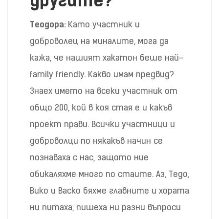
другите?
Теодора:
Като участник и
доброволец на миналите, мога да
кажа, че нашият хакатон беше най-
family friendly. Какво имам предвид?
Знаех името на всеки участник от
общо 200, кой в коя стая е и какъв
проект прави. Всички участници и
доброволци по някакъв начин се
познаваха с нас, защото ние
обикаляхме много по стаите. Аз, Тедо,
Вико и Васко бяхме главните и хората
ни питаха, пишеха ни разни въпроси