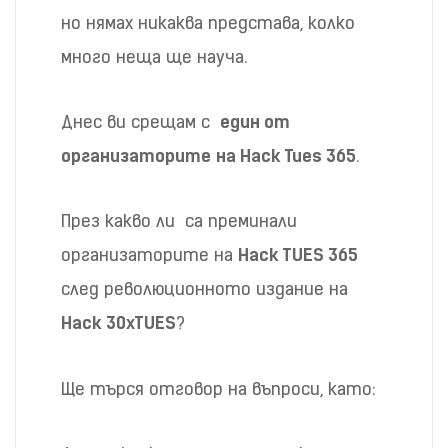
но нямах никаква представа, колко
много неща ще науча.
Днес ви срещам с
един от
организаторите
на Hack Tues 365
.
През какво ли са преминали
организаторите на
Hack TUES 365
след революционното издание на
Hack 30xTUES
?
Ще търся отговор на въпроси, като: