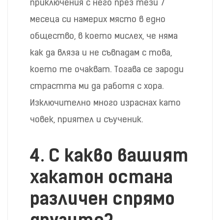
приключения с него през тези 7
месеца си намерих място в едно
общество, в което мислех, че няма
как да вляза и не съвпадам с това,
което те очакват. Тогава се зароди
страстта ми да работя с хора.
Изключително много израснах като
човек, приятел и съученик.
4. С какво вашият
хакатон остана
различен спрямо