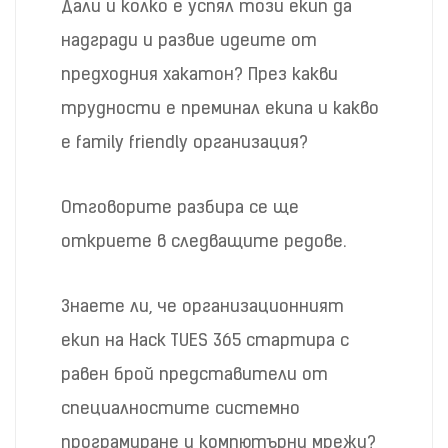
Дали и колко е успял този екип да
надгради и развие идеите от
предходния хакатон? През какви
трудности е преминал екипа и какво
е family friendly организация?
Отговорите разбира се ще
откриете в следващите редове.
Знаете ли, че организационният
екип на Hack TUES 365 стартира с
равен брой представители от
специалностите системно
програмиране и компютърни мрежи?